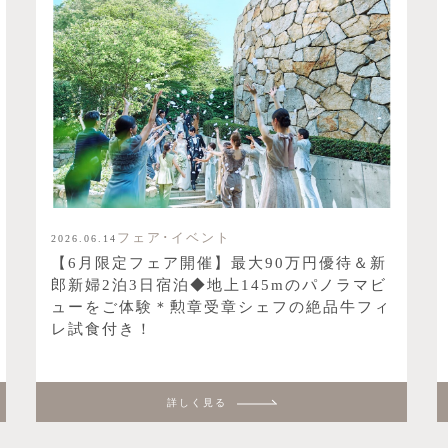
フェア･イベント
2026.06.14
【6月限定フェア開催】最大90万円優待＆新
郎新婦2泊3日宿泊◆地上145mのパノラマビ
ューをご体験＊勲章受章シェフの絶品牛フィ
レ試食付き！
詳しく見る