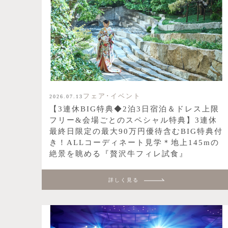
フェア･イベント
2026.07.13
【3連休BIG特典◆2泊3日宿泊＆ドレス上限
フリー&会場ごとのスペシャル特典】3連休
最終日限定の最大90万円優待含むBIG特典付
き！ALLコーディネート見学＊地上145mの
絶景を眺める『贅沢牛フィレ試食』
詳しく見る