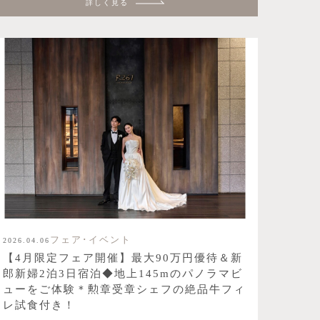
詳しく見る
フェア･イベント
2026.04.06
【4月限定フェア開催】最大90万円優待＆新
郎新婦2泊3日宿泊◆地上145mのパノラマビ
ューをご体験＊勲章受章シェフの絶品牛フィ
レ試食付き！