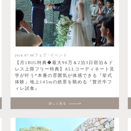
フェア･イベント
2026.07.06
【月1BIG特典◆最大90万＆2泊3日宿泊＆ド
レス上限フリー特典】ALLコーディネート見
学が叶う*本番の雰囲気が体感できる『挙式
体験』地上145mの絶景を眺める『贅沢牛フ
ィレ試食』
詳しく見る