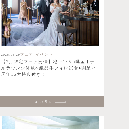
フェア･イベント
2026.06.29
【7月限定フェア開催】地上145m眺望ホテ
ルラウンジ体験&絶品牛フィレ試食♦開業25
周年15大特典付き！
詳しく見る