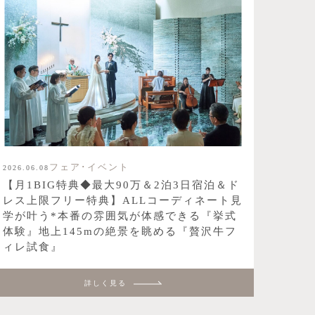
フェア･イベント
2026.06.08
【月1BIG特典◆最大90万＆2泊3日宿泊＆ド
レス上限フリー特典】ALLコーディネート見
学が叶う*本番の雰囲気が体感できる『挙式
体験』地上145mの絶景を眺める『贅沢牛フ
ィレ試食』
詳しく見る