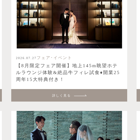
フェア･イベント
2026.07.27
【8月限定フェア開催】地上145m眺望ホテ
ルラウンジ体験&絶品牛フィレ試食♦開業25
周年15大特典付き！
詳しく見る