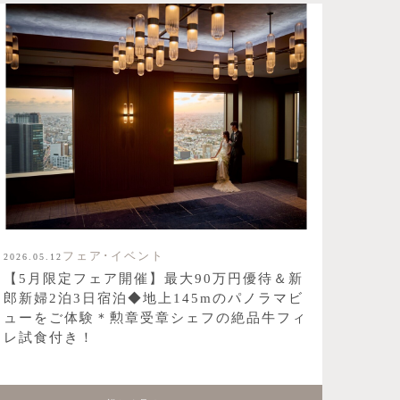
フェア･イベント
2026.05.12
【5月限定フェア開催】最大90万円優待＆新
郎新婦2泊3日宿泊◆地上145mのパノラマビ
ューをご体験＊勲章受章シェフの絶品牛フィ
レ試食付き！