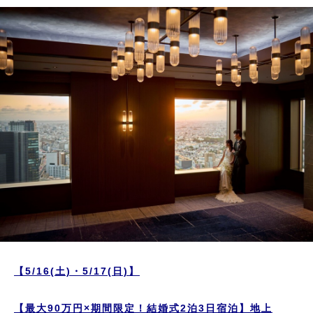
【5/16(
土)・5/17(日)
】
【最大90万円×期間限定！結婚式2泊3日宿泊】地上