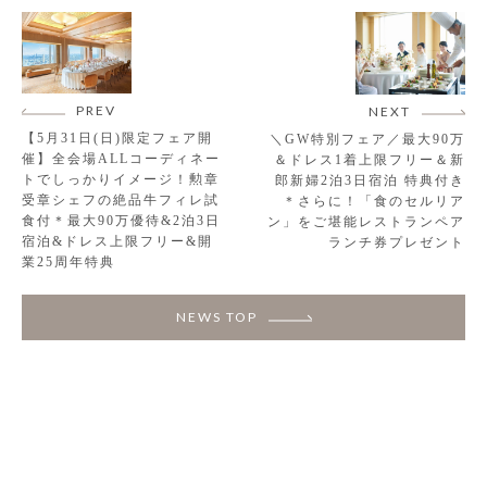
PREV
NEXT
【5月31日(日)限定フェア開
＼GW特別フェア／最大90万
催】全会場ALLコーディネー
＆ドレス1着上限フリー＆新
トでしっかりイメージ！勲章
郎新婦2泊3日宿泊 特典付き
受章シェフの絶品牛フィレ試
＊さらに！「食のセルリア
食付＊最大90万優待&2泊3日
ン」をご堪能レストランペア
宿泊&ドレス上限フリー&開
ランチ券プレゼント
業25周年特典
NEWS TOP