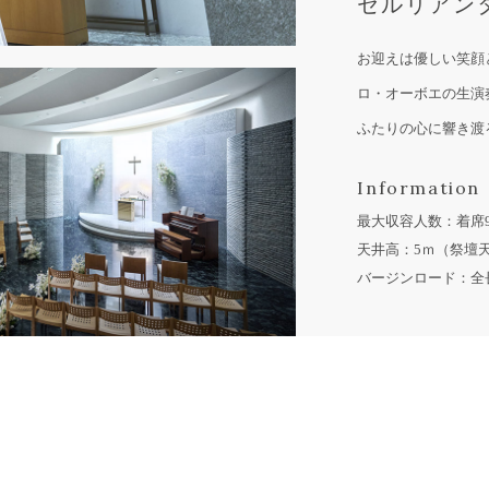
セルリアン
お迎えは優しい笑顔
ロ・オーボエの生演
ふたりの心に響き渡
Information
最大収容人数：着席9
天井高：5ｍ（祭壇天
バージンロード：全