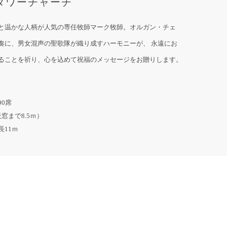
タワーチャーチ
と温かな人柄が人気の専任牧師マーク牧師。オルガン・チェ
奏に、男女混声の聖歌隊が織り成すハーモニーが、 永遠にお
ることを祈り、心を込めて祝福のメッセージをお贈りします。
0席
窓まで8.5ｍ）
長11ｍ