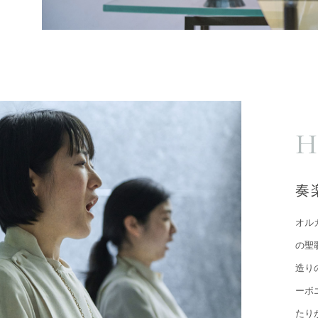
H
奏
オル
の聖
造り
ーボ
たり