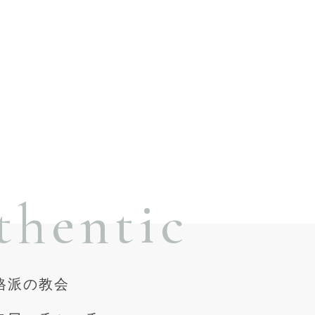
thentic
格派の教会