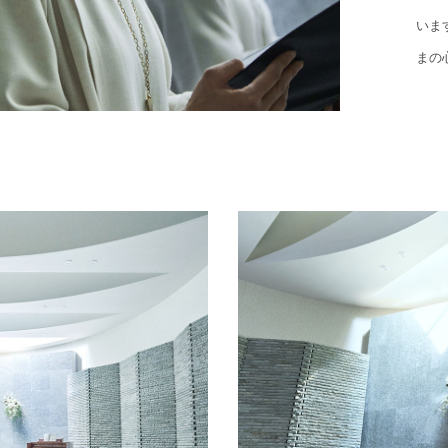
いま
まの